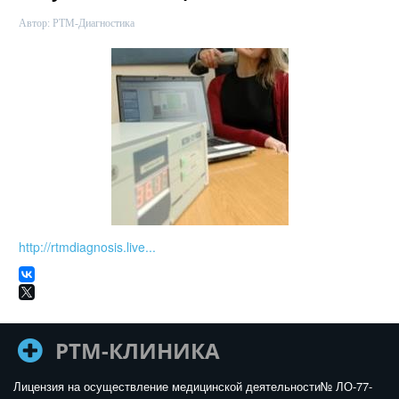
Автор:
РТМ-Диагностика
http://rtmdiagnosis.live...
РТМ-КЛИНИКА
Лицензия на осуществление медицинской деятельности№ ЛО-77-