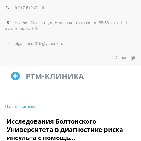
8-917-519-30-18
Россия
,
Москва
,
ул. Большая Почтовая, д. 55/59, стр. 1, 1-
й этаж, офис 168
olgafisher2016@yandex.ru
РТМ-КЛИНИКА
Назад к списку
Исследования Болтонского
Университета в диагностике риска
инсульта с помощь...