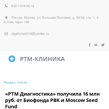
8-917-519-30-18
Россия
,
Москва
,
ул. Большая Почтовая, д. 55/59, стр. 1, 1-
й этаж, офис 168
olgafisher2016@yandex.ru
РТМ-КЛИНИКА
Назад к списку
«РТМ Диагностика» получила 16 млн
руб. от Биофонда РВК и Moscow Seed
Fund