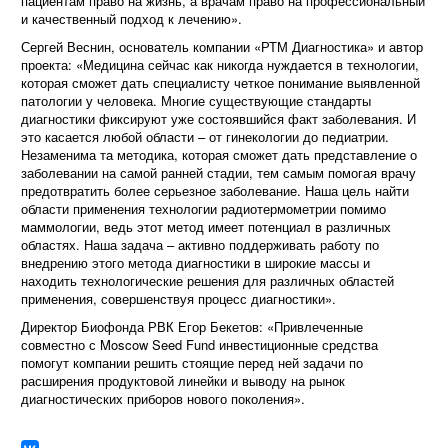
пациентам право на жизнь, а врачам право на профессиональный
и качественный подход к лечению».
Сергей Веснин, основатель компании «РТМ Диагностика» и автор
проекта: «Медицина сейчас как никогда нуждается в технологии,
которая сможет дать специалисту четкое понимание выявленной
патологии у человека. Многие существующие стандарты
диагностики фиксируют уже состоявшийся факт заболевания. И
это касается любой области – от гинекологии до педиатрии.
Незаменима та методика, которая сможет дать представление о
заболевании на самой ранней стадии, тем самым помогая врачу
предотвратить более серьезное заболевание. Наша цель найти
области применения технологии радиотермометрии помимо
маммологии, ведь этот метод имеет потенциал в различных
областях. Наша задача – активно поддерживать работу по
внедрению этого метода диагностики в широкие массы и
находить технологические решения для различных областей
применения, совершенствуя процесс диагностики».
Директор Биофонда РВК Егор Бекетов: «Привлеченные
совместно с Moscow Seed Fund инвестиционные средства
помогут компании решить стоящие перед ней задачи по
расширения продуктовой линейки и выводу на рынок
диагностических приборов нового поколения».