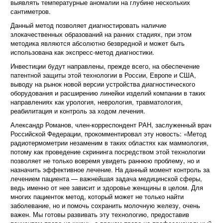
выявлять температурные аномалии на глубине нескольких
сантиметров.
Данный метод позволяет диагностировать наличие
злокачественных образований на ранних стадиях, при этом
методика являются абсолютно безвредной и может быть
использована как экспресс-метод диагностики.
Инвестиции будут направлены, прежде всего, на обеспечение
патентной защиты этой технологии в России, Европе и США,
выводу на рынок новой версии устройства диагностического
оборудования и расширению линейки изделий компании в таких
направлениях как урология, неврология, травматология,
реабилитация и контроль за ходом лечения.
Александр Романов, член-корреспондент РАН, заслуженный врач
Российской Федерации, прокомментировал эту новость: «Метод
радиотермометрии незаменим в таких областях как маммология,
потому как проведение скрининга посредством этой технологии
позволяет не только вовремя увидеть раннюю проблему, но и
назначить эффективное лечение. На данный момент контроль за
лечением пациента — важнейшая задача медицинской сферы,
ведь именно от нее зависит и здоровье женщины в целом. Для
многих пациенток метод, который может не только найти
заболевание, но и помочь сохранить молочную железу, очень
важен. Мы готовы развивать эту технологию, предоставив